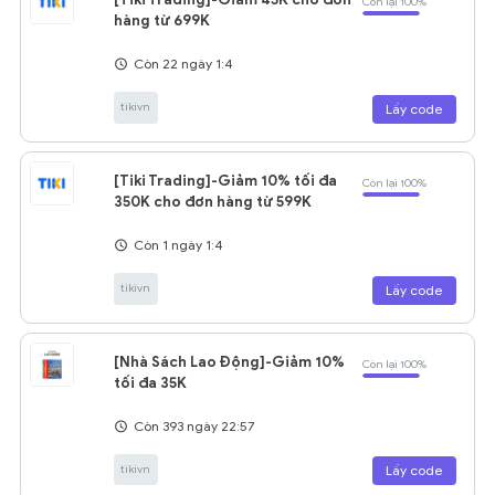
Còn lại 100%
hàng từ 699K
Còn 22 ngày 1:4
tikivn
Lấy code
[Tiki Trading]-Giảm 10% tối đa
Còn lại 100%
350K cho đơn hàng từ 599K
Còn 1 ngày 1:4
tikivn
Lấy code
[Nhà Sách Lao Động]-Giảm 10%
Còn lại 100%
tối đa 35K
Còn 393 ngày 22:57
tikivn
Lấy code