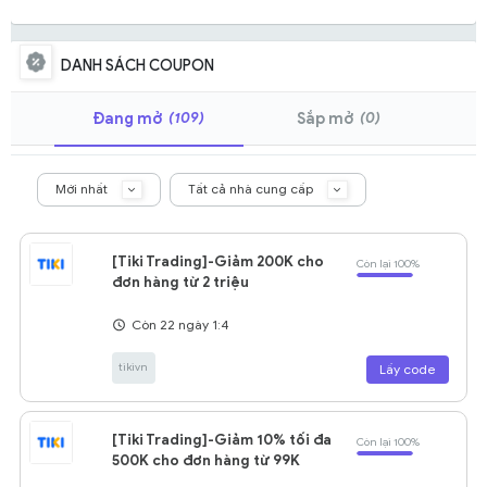
DANH SÁCH COUPON
(109)
(0)
Đang mở
Sắp mở
Mới nhất
Tất cả nhà cung cấp
[Tiki Trading]-Giảm 200K cho
Còn lại 100%
đơn hàng từ 2 triệu
Còn 22 ngày 1:4
tikivn
Lấy code
[Tiki Trading]-Giảm 10% tối đa
Còn lại 100%
500K cho đơn hàng từ 99K