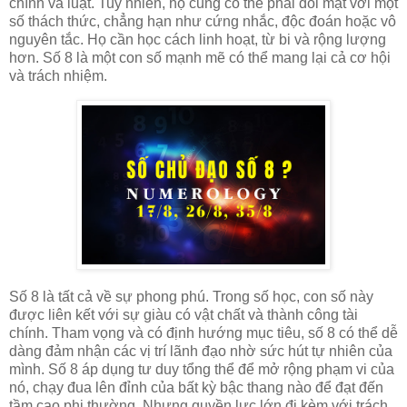
chính và luật. Tuy nhiên, họ cũng có thể phải đối mặt với một
số thách thức, chẳng hạn như cứng nhắc, độc đoán hoặc vô
nguyên tắc. Họ cần học cách linh hoạt, từ bi và rộng lượng
hơn. Số 8 là một con số mạnh mẽ có thể mang lại cả cơ hội
và trách nhiệm.
Số 8 là tất cả về sự phong phú. Trong số học, con số này
được liên kết với sự giàu có vật chất và thành công tài
chính. Tham vọng và có định hướng mục tiêu, số 8 có thể dễ
dàng đảm nhận các vị trí lãnh đạo nhờ sức hút tự nhiên của
mình. Số 8 áp dụng tư duy tổng thể để mở rộng phạm vi của
nó, chạy đua lên đỉnh của bất kỳ bậc thang nào để đạt đến
tầm cao phi thường. Nhưng quyền lực lớn đi kèm với trách