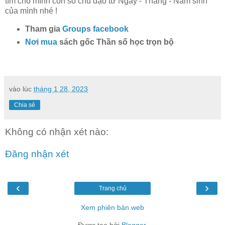
tìm cho mình con số chủ đạo từ Ngày - Tháng - Nam sinh
của mình nhé !
Tham gia
Groups facebook
Nơi mua
sách gốc Thần số học trọn bộ
vào lúc
tháng 1 28, 2023
Chia sẻ
Không có nhận xét nào:
Đăng nhận xét
‹
›
Trang chủ
Xem phiên bản web